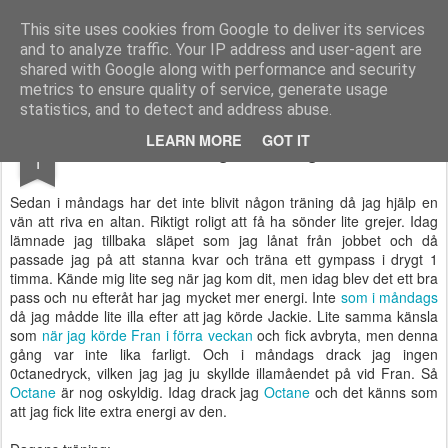
Functional Fitness by Mattias - Träningsinspiration & träningsfilmer
This site uses cookies from Google to deliver its services
and to analyze traffic. Your IP address and user-agent are
Pages
shared with Google along with performance and security
metrics to ensure quality of service, generate usage
statistics, and to detect and address abuse.
NOV
LEARN MORE
GOT IT
Äntligen träning
1
Sedan i måndags har det inte blivit någon träning då jag hjälp en
vän att riva en altan. Riktigt roligt att få ha sönder lite grejer. Idag
lämnade jag tillbaka släpet som jag lånat från jobbet och då
passade jag på att stanna kvar och träna ett gympass i drygt 1
timma. Kände mig lite seg när jag kom dit, men idag blev det ett bra
pass och nu efteråt har jag mycket mer energi. Inte
som i måndags
då jag mådde lite illa efter att jag körde Jackie. Lite samma känsla
som
när jag körde Fran i förra veckan
och fick avbryta, men denna
gång var inte lika farligt. Och i måndags drack jag ingen
0ctanedryck, vilken jag jag ju skyllde illamåendet på vid Fran. Så
Octane
är nog oskyldig. Idag drack jag
Octane
och det känns som
att jag fick lite extra energi av den.