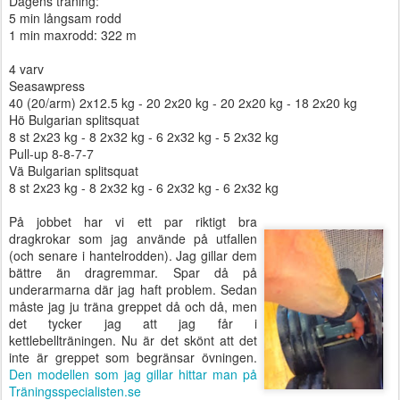
Dagens träning:
5 min långsam rodd
1 min maxrodd: 322 m
4 varv
Seasawpress
40 (20/arm) 2x12.5 kg - 20 2x20 kg - 20 2x20 kg - 18 2x20 kg
Hö Bulgarian splitsquat
8 st 2x23 kg - 8 2x32 kg - 6 2x32 kg - 5 2x32 kg
Pull-up 8-8-7-7
Vä Bulgarian splitsquat
8 st 2x23 kg - 8 2x32 kg - 6 2x32 kg - 6 2x32 kg
På jobbet har vi ett par riktigt bra
dragkrokar som jag använde på utfallen
(och senare i hantelrodden). Jag gillar dem
bättre än dragremmar. Spar då på
underarmarna där jag haft problem. Sedan
måste jag ju träna greppet då och då, men
det tycker jag att jag får i
kettlebellträningen. Nu är det skönt att det
inte är greppet som begränsar övningen.
Den modellen som jag gillar hittar man på
Träningsspecialisten.se