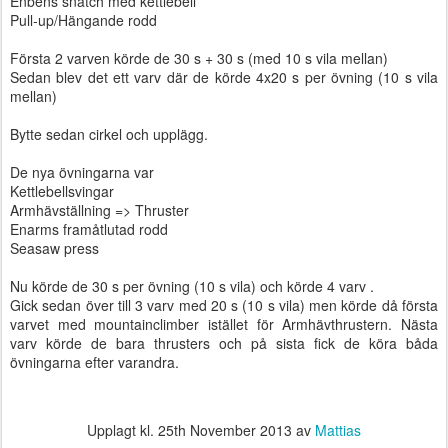
Enbens snatch med kettlebell
Pull-up/Hängande rodd
Första 2 varven körde de 30 s + 30 s (med 10 s vila mellan)
Sedan blev det ett varv där de körde 4x20 s per övning (10 s vila
mellan)
Bytte sedan cirkel och upplägg.
De nya övningarna var
Kettlebellsvingar
Armhävställning => Thruster
Enarms framåtlutad rodd
Seasaw press
Nu körde de 30 s per övning (10 s vila) och körde 4 varv .
Gick sedan över till 3 varv med 20 s (10 s vila) men körde då första
varvet med mountainclimber istället för Armhävthrustern. Nästa
varv körde de bara thrusters och på sista fick de köra båda
övningarna efter varandra.
Upplagt kl.
25th November 2013
av
Mattias