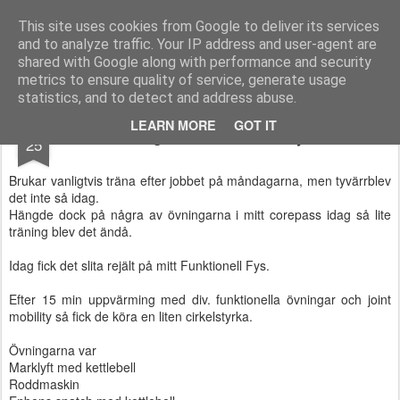
Functional Fitness by Mattias - Träningsinspiration & träningsfilmer
This site uses cookies from Google to deliver its services
and to analyze traffic. Your IP address and user-agent are
Pages
shared with Google along with performance and security
metrics to ensure quality of service, generate usage
statistics, and to detect and address abuse.
NOV
LEARN MORE
GOT IT
Dagens Funktionell Fys
25
Brukar vanligtvis träna efter jobbet på måndagarna, men tyvärrblev
det inte så idag.
Hängde dock på några av övningarna i mitt corepass idag så lite
träning blev det ändå.
Idag fick det slita rejält på mitt Funktionell Fys.
Efter 15 min uppvärming med div. funktionella övningar och joint
mobility så fick de köra en liten cirkelstyrka.
Övningarna var
Marklyft med kettlebell
Roddmaskin