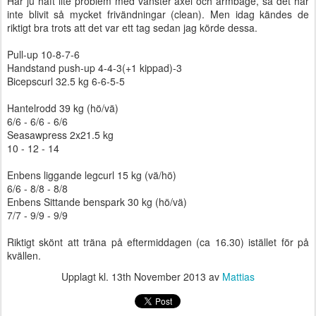
Har ju haft lite problem med vänster axel och armbåge, så det har
inte blivit så mycket frivändningar (clean). Men idag kändes de
riktigt bra trots att det var ett tag sedan jag körde dessa.
Pull-up 10-8-7-6
Handstand push-up 4-4-3(+1 kippad)-3
Bicepscurl 32.5 kg 6-6-5-5
Hantelrodd 39 kg (hö/vä)
6/6 - 6/6 - 6/6
Seasawpress 2x21.5 kg
10 - 12 - 14
Enbens liggande legcurl 15 kg (vä/hö)
6/6 - 8/8 - 8/8
Enbens Sittande benspark 30 kg (hö/vä)
7/7 - 9/9 - 9/9
Riktigt skönt att träna på eftermiddagen (ca 16.30) istället för på
kvällen.
Upplagt kl.
13th November 2013
av
Mattias