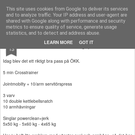
Functional Fitness by Mattias - Träningsinspiration & träningsfilmer
This site uses cookies from Google to deliver its services
and to analyze traffic. Your IP address and user-agent are
Pages
shared with Google along with performance and security
metrics to ensure quality of service, generate usage
statistics, and to detect and address abuse.
NOV
LEARN MORE
GOT IT
Skönt träningspass
13
Idag blev det ett riktigt bra pass på ÖKK.
5 min Crosstrainer
Jointmobilty + 10/arm servitörspress
3 varv
10 double kettlebellsnatch
10 armhävningar
Singlar powerclean+jerk
5x50 kg - 5x60 kg - 4x65 kg