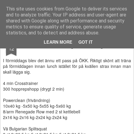
Functional Fitness by Mattias - Träningsinspiration & träningsfilmer
This site uses cookies from Google to deliver its services
and to analyze traffic. Your IP address and user-agent are
Pages
shared with Google along with performance and security
metrics to ensure quality of service, generate usage
statistics, and to detect and address abuse.
OCT
LEARN MORE
GOT IT
Förmiddagens träning
12
I förmiddags blev det ännu ett pass på ÖKK. Riktigt skönt att träna
på förmiddagen innan lunch istället för på kvällen strax innan man
skall lägga sig.
4 min Crosstrainer
300 hopprepshopp (drygt 2 min)
Powerclean (frivändning)
10x40 kg -5x50 kg-5x55 kg-5x60 kg
8/arm Renegade Row med 2 st kettlebell
2x16 kg-2x16 kg-2x24 kg-2x24 kg
Vä Bulgarian Splitsquat