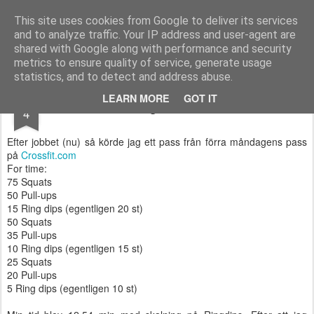
Functional Fitness by Mattias - Träningsinspiration & träningsfilmer
This site uses cookies from Google to deliver its services
and to analyze traffic. Your IP address and user-agent are
Pages
shared with Google along with performance and security
metrics to ensure quality of service, generate usage
statistics, and to detect and address abuse.
APR
LEARN MORE
GOT IT
Dagens WOD
4
Efter jobbet (nu) så körde jag ett pass från förra måndagens pass
på
Crossfit.com
For time:
75 Squats
50 Pull-ups
15 Ring dips (egentligen 20 st)
50 Squats
35 Pull-ups
10 Ring dips (egentligen 15 st)
25 Squats
20 Pull-ups
5 Ring dips (egentligen 10 st)