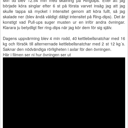
Min tid blev 12.54 min med skalning på Ringdips. Efter att jag
började köra singlar efter 6 st på första varvet insåg jag att jag
skulle tappa så mycket i intensitet genom att köra fullt, så jag
skalade ner (blev ändå väldigt dåligt intensitet på Ring-dips). Det är
konstigt vad Pull-ups suger musten ur en inför andra övningar.
Klarara ju betydligt fler ring-dips när jag kör dem för sig själv.
Dagens uppvärming blev 4 min rodd, 40 kettlebellsnatchar med 16
kg och försök till alternernade kettlebellsnatchar med 2 st 12 kg´s.
Saknar den nödvändiga rörligheten i axlar för den övningen.
Här i filmen ser ni hur övningen ser ut