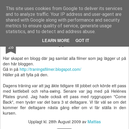
Functional Fitness by Mattias - Träningsinspiration & träningsfilmer
This site uses cookies from Google to deliver its services
and to analyze traffic. Your IP address and user-agent are
Pages
shared with Google along with performance and security
metrics to ensure quality of service, generate usage
statistics, and to detect and address abuse.
AUG
LEARN MORE
GOT IT
Blogg med filmer
28
Har skapat en blogg där jag samlat alla filmer som jag lägger ut på
den här bloggen.
Gå in på
http://traningsfilmer.blogspot.com/
Håller på att fylla på den.
Dagens träning var att jag åkte tidigare till jobbet och körde ett pass
med kettlebell och reha-swing. Senare var jag med på Helénes
Pilates grund. Jag hade också ett pass med ryggruppen "Come
Back", men tyvärr var det bara 3 st deltagare. Vi får väl se om det
kommer fler deltagare nästa gång eller om vi får ställa in den
kursen.
Upplagt kl.
28th August 2009
av
Mattias