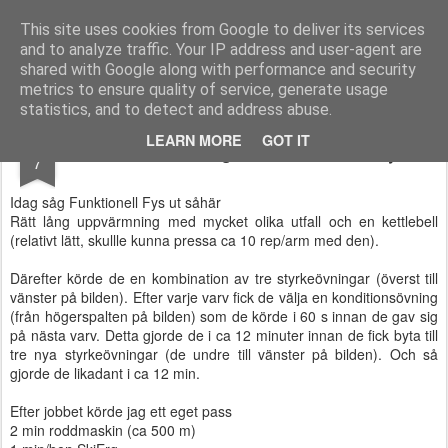
Functional Fitness by Mattias - Träningsinspiration & träningsfilmer
This site uses cookies from Google to deliver its services
and to analyze traffic. Your IP address and user-agent are
Pages
shared with Google along with performance and security
metrics to ensure quality of service, generate usage
statistics, and to detect and address abuse.
MAR
LEARN MORE
GOT IT
Kvällens träning och Funktionell Fys
7
Idag såg Funktionell Fys ut såhär
Rätt lång uppvärmning med mycket olika utfall och en kettlebell
(relativt lätt, skullle kunna pressa ca 10 rep/arm med den).
Därefter körde de en kombination av tre styrkeövningar (överst till
vänster på bilden). Efter varje varv fick de välja en konditionsövning
(från högerspalten på bilden) som de körde i 60 s innan de gav sig
på nästa varv. Detta gjorde de i ca 12 minuter innan de fick byta till
tre nya styrkeövningar (de undre till vänster på bilden). Och så
gjorde de likadant i ca 12 min.
Efter jobbet körde jag ett eget pass
2 min roddmaskin (ca 500 m)