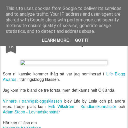
Functional Fitness by Mattias - Träningsinspiration & träningsfilmer
This site uses cookies from Google to deliver its services
and to analyze traffic. Your IP address and user-agent are
Pages
shared with Google along with performance and security
metrics to ensure quality of service, generate usage
statistics, and to detect and address abuse.
APR
LEARN MORE
GOT IT
Vinnare i Life Blog Awards
18
Som ni kanske kommer ihåg så var jag nominerad i
Life Blogg
Awards
i träningsblogg klassen.
Jag kom inte bland de tre första, men det känns helt OK ändå.
Vinnare i träningsbloggsklassen
blev Life by Leila och på andra
reps. tredje plats kom
Erik Wikström - Kondionskonnässör
och
Adam Steen - Levnadskonstnär
Här kan ni läsa om