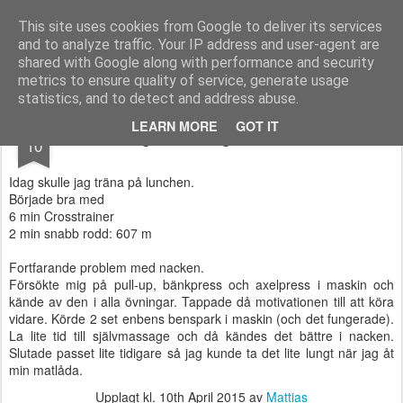
Functional Fitness by Mattias - Träningsinspiration & träningsfilmer
This site uses cookies from Google to deliver its services
and to analyze traffic. Your IP address and user-agent are
Pages
shared with Google along with performance and security
metrics to ensure quality of service, generate usage
statistics, and to detect and address abuse.
APR
LEARN MORE
GOT IT
Ingen träningsmotivation
10
Idag skulle jag träna på lunchen.
Började bra med
6 min Crosstrainer
2 min snabb rodd: 607 m
Fortfarande problem med nacken.
Försökte mig på pull-up, bänkpress och axelpress i maskin och
kände av den i alla övningar. Tappade då motivationen till att köra
vidare. Körde 2 set enbens benspark i maskin (och det fungerade).
La lite tid till självmassage och då kändes det bättre i nacken.
Slutade passet lite tidigare så jag kunde ta det lite lungt när jag åt
min matlåda.
Upplagt kl.
10th April 2015
av
Mattias