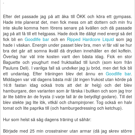
Efter det passade jag på att åka till ÖKK och köra ett gympass.
Hade inte planerat det, men fick mess om att dottern och min fru
inte skulle komma hem förens senare på kvällen och då passade
jag på att få till ett helgpass. Hade dock lite dåligt med energi så det
fick bli en
Goodlife bar
och en
Ripped Hardcore Liquid
som jag
hade i väskan. Energin under passet blev bra, men vi får väl se hur
bra det går att somna ikväll då drycken innehåller en del koffein.
Överlag har väl inte kosten varit den bästa idag. Fick en stor
Baguette och youghurt med fruktsallad till lunch (som kom från
Pauluns Deli). I vanliga fall så undviker jag ju bröd, men det fick bli
ett undantag. Efter träningen blev det ännu en
Goodlife bar
.
Middagen var väl dagens bästa mål (åt ingen frukost utan körde på
16:8 fastan idag också trots att det är helg) och det blev
hamburgare, den varianten som är färska i butiken och som jag tror
är lite bättre än de frysta (i varje fall är de betydligt godare). Till det
blev stekte jag lite lök, vitkål och champinjoner. Tog också en halv
tomat och lite paprika till (och hamburgedressing och ketchup).
Hur som helst så såg dagens träning ut såhär:
Började med 25 min crosstrainer utan armar (då jag skrev större