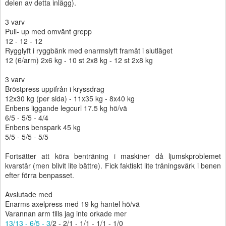
delen av detta inlägg).
3 varv
Pull- up med omvänt grepp
12 - 12 - 12
Rygglyft i ryggbänk med enarmslyft framåt i slutläget
12 (6/arm) 2x6 kg - 10 st 2x8 kg - 12 st 2x8 kg
3 varv
Bröstpress uppifrån i kryssdrag
12x30 kg (per sida) - 11x35 kg - 8x40 kg
Enbens liggande legcurl 17.5 kg hö/vä
6/5 - 5/5 - 4/4
Enbens benspark 45 kg
5/5 - 5/5 - 5/5
Fortsätter att köra benträning i maskiner då ljumskproblemet
kvarstår (men blivit lite bättre). Fick faktiskt lite träningsvärk i benen
efter förra benpasset.
Avslutade med
Enarms axelpress med 19 kg hantel hö/vä
Varannan arm tills jag inte orkade mer
13/13 - 6/5 - 3
/2 - 2/1 - 1/1 - 1/1 - 1/0