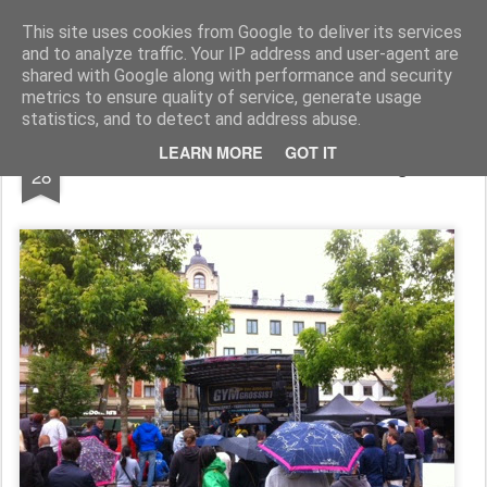
Functional Fitness by Mattias - Träningsinspiration & träningsfilmer
This site uses cookies from Google to deliver its services
and to analyze traffic. Your IP address and user-agent are
Pages
shared with Google along with performance and security
metrics to ensure quality of service, generate usage
statistics, and to detect and address abuse.
JUN
LEARN MORE
GOT IT
Summer tour och lite träning
28