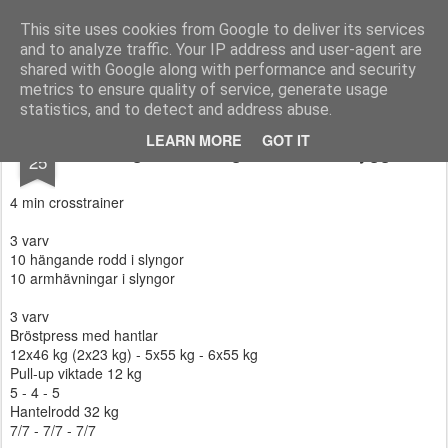
Functional Fitness by Mattias - Träningsinspiration & träningsfilmer
This site uses cookies from Google to deliver its services
and to analyze traffic. Your IP address and user-agent are
Pages
shared with Google along with performance and security
metrics to ensure quality of service, generate usage
statistics, and to detect and address abuse.
JUN
LEARN MORE
GOT IT
Dagens träning - Bröst och rygg
25
4 min crosstrainer
3 varv
10 hängande rodd i slyngor
10 armhävningar i slyngor
3 varv
Bröstpress med hantlar
12x46 kg (2x23 kg) - 5x55 kg - 6x55 kg
Pull-up viktade 12 kg
5 - 4 - 5
Hantelrodd 32 kg
7/7 - 7/7 - 7/7