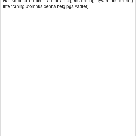
Här kommer en film från förra helgens träning (tyvärr blir det nog
inte träning utomhus denna helg pga vädret)