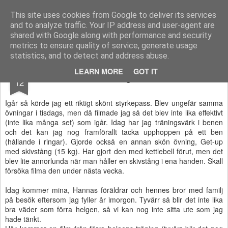
Functional Fitness by Mattias - Träningsinspiration & träningsfilmer
This site uses cookies from Google to deliver its services
and to analyze traffic. Your IP address and user-agent are
Pages
shared with Google along with performance and security
metrics to ensure quality of service, generate usage
statistics, and to detect and address abuse.
JUN
LEARN MORE
GOT IT
Träningsvärk
12
Igår så körde jag ett riktigt skönt styrkepass. Blev ungefär samma
övningar i tisdags, men då filmade jag så det blev inte lika effektivt
(inte lika många set) som igår. Idag har jag träningsvärk i benen
och det kan jag nog framförallt tacka upphoppen på ett ben
(hållande i ringar). Gjorde också en annan skön övning, Get-up
med skivstång (15 kg). Har gjort den med kettlebell förut, men det
blev lite annorlunda när man håller en skivstång i ena handen. Skall
försöka filma den under nästa vecka.
Idag kommer mina, Hannas föräldrar och hennes bror med familj
på besök eftersom jag fyller år imorgon. Tyvärr så blir det inte lika
bra väder som förra helgen, så vi kan nog inte sitta ute som jag
hade tänkt.