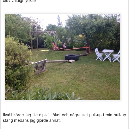
blev väldigt lyckat!
Ikväll körde jag lite dips i köket och några set pull-up i min pull-up
stång medans jag gjorde annat.