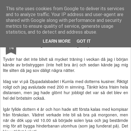
Functional Fitness by Mattias - Träningsinspiration & träningsfilmer
This site uses cookies from Google to deliver its services
and to analyze traffic. Your IP address and user-agent are
Pages
shared with Google along with performance and security
metrics to ensure quality of service, generate usage
statistics, and to detect and address abuse.
AUG
LEARN MORE
GOT IT
Simning och sista dagen på semestern
14
Tyvärr har det inte blivit så mycket träning i veckan då jag i början
kände av bröstryggen (inte helt bra än) och sedan kände jag mig
lite sliten då jag sov dåligt några nätter.
Idag var vi på Djupadalsbadet i Kumla med dotterns kusiner. Riktigt
roligt och jag avslutade med 200 m simning. Tänktr köra frisim hela
distansen, men jag hade glömt hur jobbigt det var så det blev en
hel del bröstsim också.
Igår fyllde dottern 4 år och hon hade sitt första kalas med kompisar
från förskolan. Vädret verkade inte bli så bra på morgonen, men
när de dök upp vid 10.00 så började solen lysa och jag bestämde
mig för att bygga hinderbanan utomhus (som jag funderat på). Det