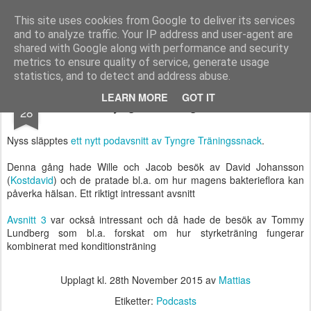
Functional Fitness by Mattias - Träningsinspiration & träningsfilmer
This site uses cookies from Google to deliver its services
and to analyze traffic. Your IP address and user-agent are
Pages
shared with Google along with performance and security
metrics to ensure quality of service, generate usage
statistics, and to detect and address abuse.
NOV
LEARN MORE
GOT IT
Tyngre Träningssnack
28
Nyss släpptes
ett nytt podavsnitt av Tyngre Träningssnack
.
Denna gång hade Wille och Jacob besök av David Johansson
(
Kostdavid
) och de pratade bl.a. om hur magens bakterieflora kan
påverka hälsan. Ett riktigt intressant avsnitt
Avsnitt 3
var också intressant och då hade de besök av Tommy
Lundberg som bl.a. forskat om hur styrketräning fungerar
kombinerat med konditionsträning
Upplagt kl.
28th November 2015
av
Mattias
Etiketter:
Podcasts