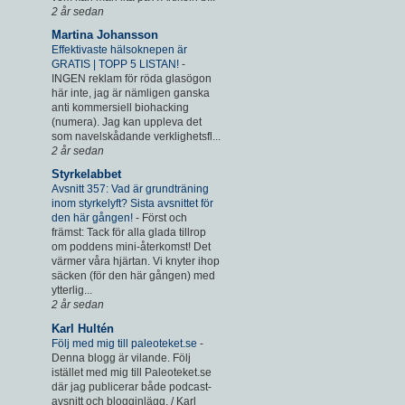
2 år sedan
Martina Johansson
Effektivaste hälsoknepen är
GRATIS | TOPP 5 LISTAN!
-
INGEN reklam för röda glasögon
här inte, jag är nämligen ganska
anti kommersiell biohacking
(numera). Jag kan uppleva det
som navelskådande verklighetsfl...
2 år sedan
Styrkelabbet
Avsnitt 357: Vad är grundträning
inom styrkelyft? Sista avsnittet för
den här gången!
-
Först och
främst: Tack för alla glada tillrop
om poddens mini-återkomst! Det
värmer våra hjärtan. Vi knyter ihop
säcken (för den här gången) med
ytterlig...
2 år sedan
Karl Hultén
Följ med mig till paleoteket.se
-
Denna blogg är vilande. Följ
istället med mig till Paleoteket.se
där jag publicerar både podcast-
avsnitt och blogginlägg. / Karl