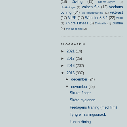
(18)
tävling
(11)
Utomhusgym
(2)
Valpen Sia
(12)
Veckans
Uträkningar
(1)
övning
(34)
viktväst
Vibrationsträning
(1)
(17)
ViPR
(17)
Wendler 5-3-1
(22)
WOD
Xplore Fitness
(5)
Zumba
(2)
Z-Health
(1)
(4)
övningsbank
(2)
BLOGGARKIV
►
2021
(14)
►
2017
(25)
►
2016
(202)
▼
2015
(337)
►
december
(24)
▼
november
(25)
Skuret finger
Sköta hygienen
Fredagens träning (med film)
Tyngre Träningssnack
Lunchträning