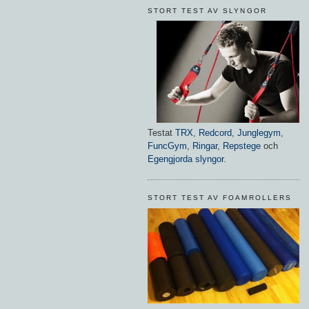
STORT TEST AV SLYNGOR
Testat
TRX
,
Redcord
,
Junglegym
,
FuncGym
,
Ringar
,
Repstege
och
Egengjorda slyngor
.
STORT TEST AV FOAMROLLERS