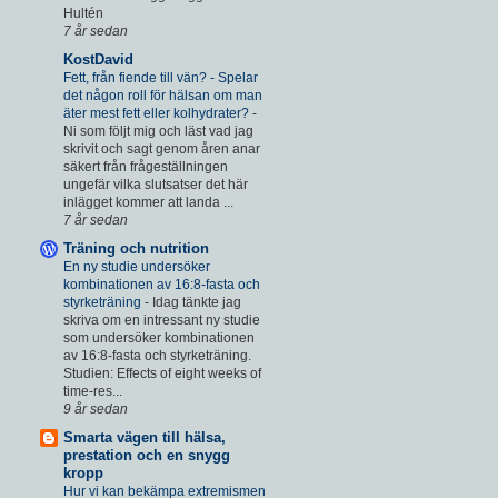
Hultén
7 år sedan
KostDavid
Fett, från fiende till vän? - Spelar
det någon roll för hälsan om man
äter mest fett eller kolhydrater?
-
Ni som följt mig och läst vad jag
skrivit och sagt genom åren anar
säkert från frågeställningen
ungefär vilka slutsatser det här
inlägget kommer att landa ...
7 år sedan
Träning och nutrition
En ny studie undersöker
kombinationen av 16:8-fasta och
styrketräning
-
Idag tänkte jag
skriva om en intressant ny studie
som undersöker kombinationen
av 16:8-fasta och styrketräning.
Studien: Effects of eight weeks of
time-res...
9 år sedan
Smarta vägen till hälsa,
prestation och en snygg
kropp
Hur vi kan bekämpa extremismen