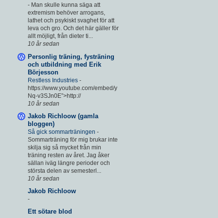
-
Man skulle kunna säga att
extremism behöver arrogans,
lathet och psykiskt svaghet för att
leva och gro. Och det här gäller för
allt möjligt, från dieter ti...
10 år sedan
Personlig träning, fysträning
och utbildning med Erik
Börjesson
Restless Industries
-
https://www.youtube.com/embed/y
Nq-v3SJn0E”>http://
10 år sedan
Jakob Richloow (gamla
bloggen)
Så gick sommarträningen
-
Sommarträning för mig brukar inte
skilja sig så mycket från min
träning resten av året. Jag åker
sällan iväg längre perioder och
största delen av semesterl...
10 år sedan
Jakob Richloow
-
Ett sötare blod