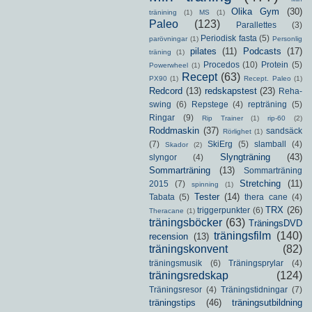
Olika Gym
(30)
tränining
(1)
MS
(1)
Paleo
(123)
Parallettes
(3)
Periodisk fasta
(5)
parövningar
(1)
Personlig
pilates
(11)
Podcasts
(17)
träning
(1)
Procedos
(10)
Protein
(5)
Powerwheel
(1)
Recept
(63)
PX90
(1)
Recept. Paleo
(1)
Redcord
(13)
redskapstest
(23)
Reha-
swing
(6)
Repstege
(4)
repträning
(5)
Ringar
(9)
Rip Trainer
(1)
rip-60
(2)
Roddmaskin
(37)
sandsäck
Rörlighet
(1)
(7)
SkiErg
(5)
slamball
(4)
Skador
(2)
Slyngträning
(43)
slyngor
(4)
Sommarträning
(13)
Sommarträning
Stretching
(11)
2015
(7)
spinning
(1)
Tester
(14)
Tabata
(5)
thera cane
(4)
TRX
(26)
triggerpunkter
(6)
Theracane
(1)
träningsböcker
(63)
TräningsDVD
träningsfilm
(140)
recension
(13)
träningskonvent
(82)
träningsmusik
(6)
Träningsprylar
(4)
träningsredskap
(124)
Träningsresor
(4)
Träningstidningar
(7)
träningstips
(46)
träningsutbildning