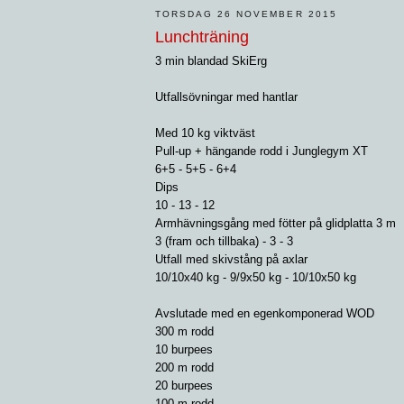
TORSDAG 26 NOVEMBER 2015
Lunchträning
3 min blandad SkiErg
Utfallsövningar med hantlar
Med 10 kg viktväst
Pull-up + hängande rodd i Junglegym XT
6+5 - 5+5 - 6+4
Dips
10 - 13 - 12
Armhävningsgång med fötter på glidplatta 3 m
3 (fram och tillbaka) - 3 - 3
Utfall med skivstång på axlar
10/10x40 kg - 9/9x50 kg - 10/10x50 kg
Avslutade med en egenkomponerad WOD
300 m rodd
10 burpees
200 m rodd
20 burpees
100 m rodd