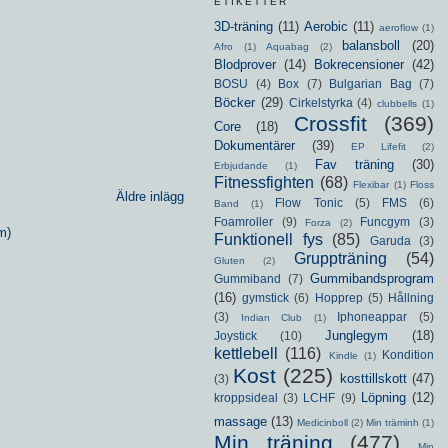
ETIKETTER
3D-träning
(11)
Aerobic
(11)
aeroflow
(1)
balansboll
(20)
Afro
(1)
Aquabag
(2)
Blodprover
(14)
Bokrecensioner
(42)
BOSU
(4)
Box
(7)
Bulgarian Bag
(7)
Böcker
(29)
Cirkelstyrka
(4)
clubbells
(1)
Crossfit
(369)
Core
(18)
Dokumentärer
(39)
EP Lifefit
(2)
Fav träning
(30)
Erbjudande
(1)
Fitnessfighten
(68)
Flexibar
(1)
Floss
Äldre inlägg
Flow Tonic
(5)
FMS
(6)
Band
(1)
Foamroller
(9)
Funcgym
(3)
Forza
(2)
m)
Funktionell fys
(85)
Garuda
(3)
Gruppträning
(54)
Gluten
(2)
Gummibandsprogram
Gummiband
(7)
(16)
gymstick
(6)
Hopprep
(5)
Hållning
(3)
Iphoneappar
(5)
Indian Club
(1)
Junglegym
(18)
Joystick
(10)
kettlebell
(116)
Kondition
Kindle
(1)
Kost
(225)
kosttillskott
(47)
(3)
Löpning
(12)
kroppsideal
(3)
LCHF
(9)
massage
(13)
Medicinboll
(2)
Min träminh
(1)
Min träning
(477)
Min