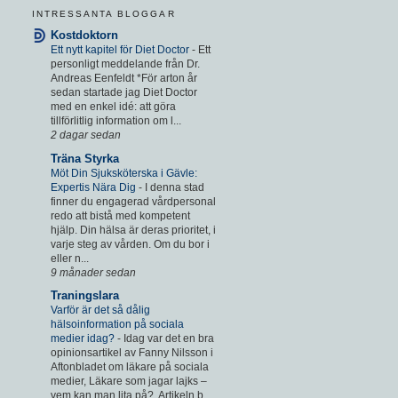
INTRESSANTA BLOGGAR
Kostdoktorn
Ett nytt kapitel för Diet Doctor
-
Ett
personligt meddelande från Dr.
Andreas Eenfeldt *För arton år
sedan startade jag Diet Doctor
med en enkel idé: att göra
tillförlitlig information om l...
2 dagar sedan
Träna Styrka
Möt Din Sjuksköterska i Gävle:
Expertis Nära Dig
-
I denna stad
finner du engagerad vårdpersonal
redo att bistå med kompetent
hjälp. Din hälsa är deras prioritet, i
varje steg av vården. Om du bor i
eller n...
9 månader sedan
Traningslara
Varför är det så dålig
hälsoinformation på sociala
medier idag?
-
Idag var det en bra
opinionsartikel av Fanny Nilsson i
Aftonbladet om läkare på sociala
medier, Läkare som jagar lajks –
vem kan man lita på?. Artikeln b...