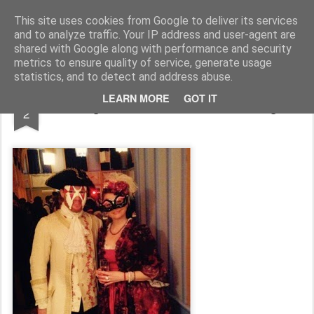
Functional Fitness by Mattias - Träningsinspiration & träningsfilmer
This site uses cookies from Google to deliver its services
and to analyze traffic. Your IP address and user-agent are
Pages
shared with Google along with performance and security
metrics to ensure quality of service, generate usage
statistics, and to detect and address abuse.
MAR
LEARN MORE
GOT IT
Helgens fest och kvällens träning
2