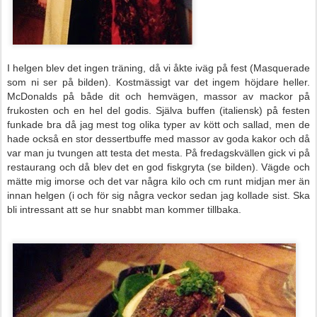
I
helgen blev det ingen träning, då vi åkte iväg på fest (Masquerade
som ni ser på bilden). Kostmässigt var det ingem höjdare heller.
McDonalds på både dit och hemvägen, massor av mackor på
frukosten och en hel del godis. Själva buffen (italiensk) på festen
funkade bra då jag mest tog olika typer av kött och sallad, men de
hade också en stor dessertbuffe med massor av goda kakor och då
var man ju tvungen att testa det mesta. På fredagskvällen gick vi på
restaurang och då blev det en god fiskgryta (se bilden). Vägde och
mätte mig imorse och det var några kilo och cm runt midjan mer än
innan helgen (i och för sig några veckor sedan jag kollade sist. Ska
bli intressant att se hur snabbt man kommer tillbaka.