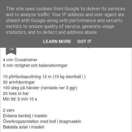
Functional Fitness by Mattias - Träningsinspiration & träningsfilmer
This site uses cookies from Google to deliver its services
and to analyze traffic. Your IP address and user-agent are
Pages
shared with Google along with performance and security
metrics to ensure quality of service, generate usage
statistics, and to detect and address abuse.
JAN
LEARN MORE
GOT IT
Kvällsträning
12
4 min Crosstrainer
5 min rörlighet och balansövningar
10 plintlocksputtning 12 m (15 kg slamball i )
30 armhävningar
100 steg på händer (ramlade ner 3 ggr)
20 toes to bar
Min tid: 5 min 10 s
2 varv
Enbens benböj i maskin
Överkroppsrotation med boll i dragmaskin
Baksida axlar i maskin