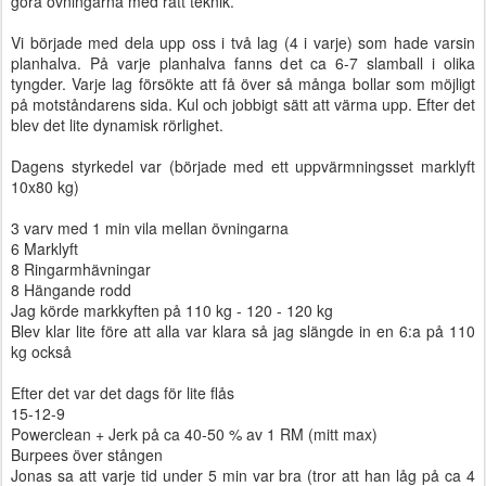
göra övningarna med rätt teknik.
Vi började med dela upp oss i två lag (4 i varje) som hade varsin
planhalva. På varje planhalva fanns det ca 6-7 slamball i olika
tyngder. Varje lag försökte att få över så många bollar som möjligt
på motståndarens sida. Kul och jobbigt sätt att värma upp. Efter det
blev det lite dynamisk rörlighet.
Dagens styrkedel var (började med ett uppvärmningsset marklyft
10x80 kg)
3 varv med 1 min vila mellan övningarna
6 Marklyft
8 Ringarmhävningar
8 Hängande rodd
Jag körde markkyften på 110 kg - 120 - 120 kg
Blev klar lite före att alla var klara så jag slängde in en 6:a på 110
kg också
Efter det var det dags för lite flås
15-12-9
Powerclean + Jerk på ca 40-50 % av 1 RM (mitt max)
Burpees över stången
Jonas sa att varje tid under 5 min var bra (tror att han låg på ca 4