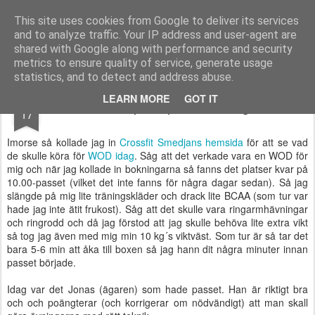
Functional Fitness by Mattias - Träningsinspiration & träningsfilmer
This site uses cookies from Google to deliver its services
and to analyze traffic. Your IP address and user-agent are
Pages
shared with Google along with performance and security
metrics to ensure quality of service, generate usage
statistics, and to detect and address abuse.
JAN
LEARN MORE
GOT IT
Crossfitpass på förmiddagen
17
Imorse så kollade jag in
Crossfit Smedjans hemsida
för att se vad
de skulle köra för
WOD idag
. Såg att det verkade vara en WOD för
mig och när jag kollade in bokningarna så fanns det platser kvar på
10.00-passet (vilket det inte fanns för några dagar sedan). Så jag
slängde på mig lite träningskläder och drack lite BCAA (som tur var
hade jag inte ätit frukost). Såg att det skulle vara ringarmhävningar
och ringrodd och då jag förstod att jag skulle behöva lite extra vikt
så tog jag även med mig min 10 kg´s viktväst. Som tur är så tar det
bara 5-6 min att åka till boxen så jag hann dit några minuter innan
passet började.
Idag var det Jonas (ägaren) som hade passet. Han är riktigt bra
och och poängterar (och korrigerar om nödvändigt) att man skall