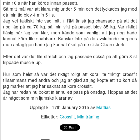
min 10 s när han körde innan passet).
Så mitt mål var att klara mig under 5 min och det lyckades jag med
då min tid blev 4 min 51 s.
Jag vet faktiskt inte vad mitt 1 RM är så jag chansade på att det
nog låg på ca 70 kg, så min vikt på passet blev 35 kg. Var riktigt
flåsig när jag var klar, men kände som vanligt att jag nog hade
kunnat köra lite snabbare. Kanske inte på de avslutande burpees
men antagligen hade jag kunnat ökat på de sista Clean+ Jerk,
Efter det var det lite stretch och jag passade också på att göra 3 st
kippade muscle-up.
Hur som helst så var det riktigt roligt att köra lite "riktig" crossfit
tillsammans med andra och jag är glad att jag köpte ett 10-kort då
jag märker att jag har saknat att köra crossfit.
Jag har redan nu bokat in ännu ett pass på onsdag, Hoppas att det
är något som min ljumske klarar av
Upplagt kl.
17th January 2015
av
Mattias
Etiketter:
Crossfit
Min träning