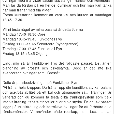
övningar med fria vikter såsom skivstänger, hantlar och kettlebells.
Man får då förslag på en hel del övningar och hur man kan tänka
när man tränar med fria vikter.
Första kursstarten kommer att vara v.9 och kursen är måndagar
16.45-17.30.
Vill ni testa något av mina pass så är detta tiderna
Måndag 17.40-18.30 Core
Måndag 18.45-19.45 Funktionell Fys
Onsdag 11.00-11.45 Seniorcore (nybörjarcore)
Torsdag 17.00-17.45 Funktionell Fys
Fredag 13.15-13.45 Qigong
Enligt mig så är Funktionell Fys det roligaste passet. Det är en
blandning av crossfit och cirkelstyrka. Dock är det inte lika
avancerade övningar som i Crossfit.
Detta är passbeskrivningen på Funktionell Fys
"Vi tränar hela kroppen. Du tränar upp din kondition, styrka, balans
och axel/båstabilitet på ett kul och utmanande sätt. Träningen är
varierad och du kommer få testa olika träningssystem som t.e.x
intervallträning, tabataintervaller eller cirkelstyrka. En del av passet
läggs på teknikträning och korrektiva övningar för att förbättra dina
rörelsemönster. Vi använder både redskap, som t.ex. hantlar,