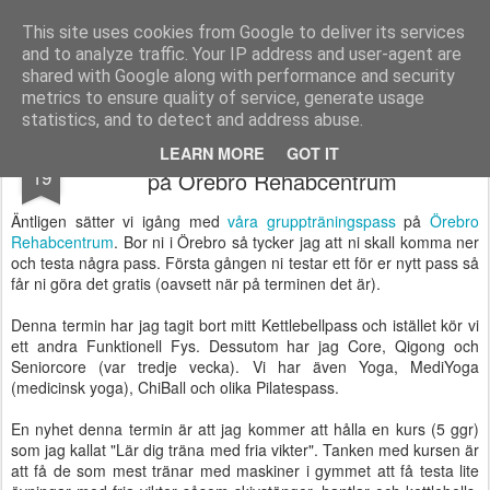
Functional Fitness by Mattias - Träningsinspiration & träningsfilmer
This site uses cookies from Google to deliver its services
and to analyze traffic. Your IP address and user-agent are
Pages
shared with Google along with performance and security
metrics to ensure quality of service, generate usage
statistics, and to detect and address abuse.
Denna vecka börjar gruppträningspassen
JAN
LEARN MORE
GOT IT
19
på Örebro Rehabcentrum
Äntligen sätter vi igång med
våra gruppträningspass
på
Örebro
Rehabcentrum
. Bor ni i Örebro så tycker jag att ni skall komma ner
och testa några pass. Första gången ni testar ett för er nytt pass så
får ni göra det gratis (oavsett när på terminen det är).
Denna termin har jag tagit bort mitt Kettlebellpass och istället kör vi
ett andra Funktionell Fys. Dessutom har jag Core, Qigong och
Seniorcore (var tredje vecka). Vi har även Yoga, MediYoga
(medicinsk yoga), ChiBall och olika Pilatespass.
En nyhet denna termin är att jag kommer att hålla en kurs (5 ggr)
som jag kallat "Lär dig träna med fria vikter". Tanken med kursen är
att få de som mest tränar med maskiner i gymmet att få testa lite