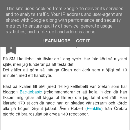
Functional Fitness by Mattias - Träningsinspiration & träningsfilmer
This site uses cookies from Google to deliver its services
and to analyze traffic. Your IP address and user-agent are
Pages
shared with Google along with performance and security
metrics to ensure quality of service, generate usage
statistics, and to detect and address abuse.
NOV
LEARN MORE
GOT IT
Long cycle
8
På SM i kettlebell så tävlar de i long cycle. Har inte kört så mycket
själv, men jag funderar på att testa det.
Det gäller att göra så många Clean och Jerk som möjligt på 10
minuter, med ett handbyte.
Bäst på kvalen till SM (med 16 kg kettlebell) var Stefan som har
bloggen
Backtobasic
(rekommenderar er att kolla in den då han
liksom mig gillar att lägga ut filmer) om jag fattat det rätt. Han
klarade 170 st och då hade han en skadad vänsterarm och körde
alla på höger. Grymt jobbat. Även Robert (
Peaklife
) från Örebro
gjorde ett bra resultat på dryga 140 repetioner.