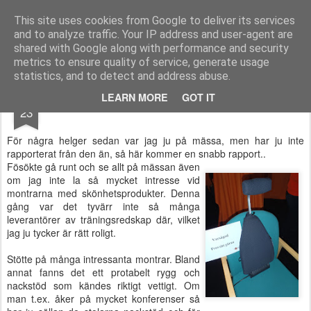
Functional Fitness by Mattias - Träningsinspiration & träningsfilmer
This site uses cookies from Google to deliver its services
and to analyze traffic. Your IP address and user-agent are
Pages
shared with Google along with performance and security
metrics to ensure quality of service, generate usage
statistics, and to detect and address abuse.
NOV
LEARN MORE
GOT IT
Allt för hälsa mässan
23
För några helger sedan var jag ju på mässa, men har ju inte
rapporterat från den än, så här kommer en snabb rapport..
Fösökte gå runt och se allt på mässan även
om jag inte la så mycket intresse vid
montrarna med skönhetsprodukter. Denna
gång var det tyvärr inte så många
leverantörer av träningsredskap där, vilket
jag ju tycker är rätt roligt.
Stötte på många intressanta montrar. Bland
annat fanns det ett protabelt rygg och
nackstöd som kändes riktigt vettigt. Om
man t.ex. åker på mycket konferenser så