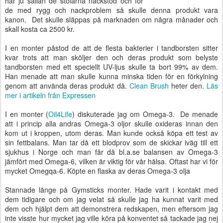
har ju sällan de stolarna nackstöd och för
de med rygg och nackproblem så skulle denna produkt vara
kanon. Det skulle släppas på marknaden om några månader och
skall kosta ca 2500 kr.
I en monter påstod de att de flesta bakterier i tandborsten sitter
kvar trots att man sköljer den och deras produkt som belyste
tandborsten med ett speciellt UV-ljus skulle ta bort 99% av dem.
Han menade att man skulle kunna minska tiden för en förkylning
genom att använda deras produkt då.
Clean Brush
heter den.
Läs
mer i artikeln från Expressen
I en monter (
Oil4Life
) diskuterade jag om Omega-3. De menade
att i princip alla andras Omega-3 oljor skulle oxideras innan den
kom ut i kroppen, utom deras. Man kunde också köpa ett test av
sin fettbalans. Man tar då ett blodprov som de skickar iväg till ett
sjukhus i Norge och man får då bl.a.se balansen av Omega-3
jämfört med Omega-6, vilken är viktig för vår hälsa. Oftast har vi för
mycket Omegqa-6. Köpte en flaska av deras Omega-3 olja
Stannade länge på Gymsticks monter. Hade varit i kontakt med
dem tidigare och om jag velat så skulle jag ha kunnat varit med
dem och hjälpt dem att demonstrera redskapen, men eftersom jag
inte visste hur mycket jag ville köra på konventet så tackade jag nej