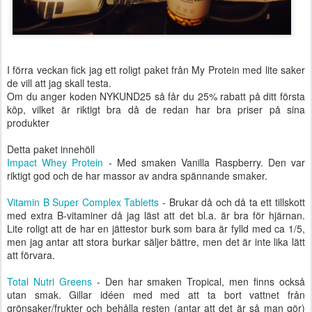
I förra veckan fick jag ett roligt paket från My Protein med lite saker
de vill att jag skall testa.
Om du anger koden NYKUND25 så får du 25% rabatt på ditt första
köp, vilket är riktigt bra då de redan har bra priser på sina
produkter
Detta paket innehöll
Impact Whey Protein
- Med smaken Vanilla Raspberry. Den var
riktigt god och de har massor av andra spännande smaker.
Vitamin B Super Complex Tabletts
- Brukar då och då ta ett tillskott
med extra B-vitaminer då jag läst att det bl.a. är bra för hjärnan.
Lite roligt att de har en jättestor burk som bara är fylld med ca 1/5,
men jag antar att stora burkar säljer bättre, men det är inte lika lätt
att förvara.
Total Nutri Greens
- Den har smaken Tropical, men finns också
utan smak. Gillar idéen med med att ta bort vattnet från
grönsaker/frukter och behålla resten (antar att det är så man gör)