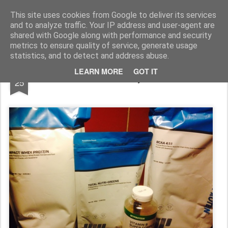
Functional Fitness by Mattias - Träningsinspiration & träningsfilmer
This site uses cookies from Google to deliver its services
and to analyze traffic. Your IP address and user-agent are
Pages
shared with Google along with performance and security
metrics to ensure quality of service, generate usage
statistics, and to detect and address abuse.
AUG
LEARN MORE
GOT IT
Paket från MyProtein
25