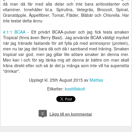
då man då får med alla delar och inte bara antioxidanter och
vitaminer. Innehåller bl.a.
Spirulina, Vetegräs, Broccoli, Spinat,
Granatäpple, Äppelfibrer, Tomat, Fläder, Blåbär och Chlorella. Har
inte testat detta ännu
4:1:1 BCAA
- Ett privärt BCAA-pulver och jag fick testa smaken
Tropical (finns även Berry Blast). Jag använde BCAA väldigt mycket
när jag tränade fastande för att fylla på med aminosyror (protein),
men nu tar jag det bara då och då i samband med träning. Smaken
tropical var god, men jag gillar lite sötare smaker än denna mer.
Men kan i och för sig tänka mig att denna är bättre om man skall
träna direkt efter och så är det ju många som inte vill ha supersöta
"drinkar".
Upplagt kl.
25th August 2015
av
Mattias
Etiketter:
kosttillskott
0
Lägg till en kommentar