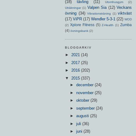
(18)
tävling
(11)
Utomhusgym
(2)
Valpen Sia
(12)
Veckans
Uträkningar
(1)
övning
(34)
viktväst
Vibrationsträning
(1)
(17)
ViPR
(17)
Wendler 5-3-1
(22)
WOD
Xplore Fitness
(5)
Zumba
(2)
Z-Health
(1)
(4)
övningsbank
(2)
BLOGGARKIV
►
2021
(14)
►
2017
(25)
►
2016
(202)
▼
2015
(337)
►
december
(24)
►
november
(25)
►
oktober
(29)
►
september
(24)
►
augusti
(25)
►
juli
(36)
►
juni
(28)