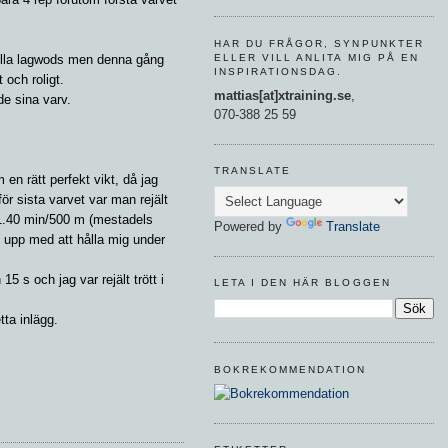
HAR DU FRÅGOR, SYNPUNKTER
ELLER VILL ANLITA MIG PÅ EN
gilla lagwods men denna gång
INSPIRATIONSDAG.
t och roligt.
mattias[at]xtraining.se
,
e sina varv.
070-388 25 59
TRANSLATE
en rätt perfekt vikt, då jag
för sista varvet var man rejält
r 1.40 min/500 m (mestadels
Powered by
Translate
t upp med att hålla mig under
 s och jag var rejält trött i
LETA I DEN HÄR BLOGGEN
ta inlägg.
BOKREKOMMENDATION