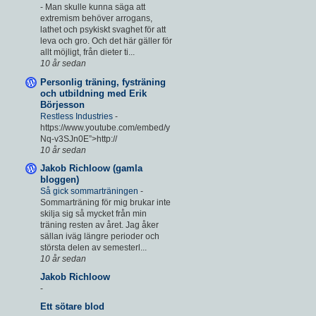
-
Man skulle kunna säga att
extremism behöver arrogans,
lathet och psykiskt svaghet för att
leva och gro. Och det här gäller för
allt möjligt, från dieter ti...
10 år sedan
Personlig träning, fysträning
och utbildning med Erik
Börjesson
Restless Industries
-
https://www.youtube.com/embed/y
Nq-v3SJn0E”>http://
10 år sedan
Jakob Richloow (gamla
bloggen)
Så gick sommarträningen
-
Sommarträning för mig brukar inte
skilja sig så mycket från min
träning resten av året. Jag åker
sällan iväg längre perioder och
största delen av semesterl...
10 år sedan
Jakob Richloow
-
Ett sötare blod