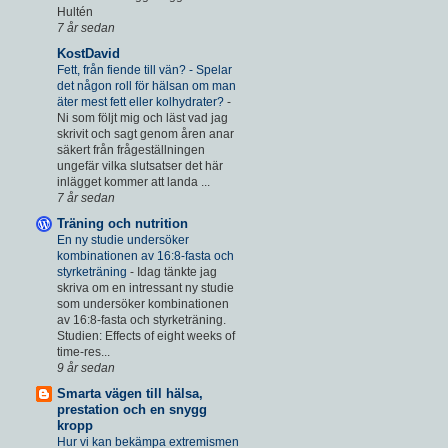
Hultén
7 år sedan
KostDavid
Fett, från fiende till vän? - Spelar
det någon roll för hälsan om man
äter mest fett eller kolhydrater?
-
Ni som följt mig och läst vad jag
skrivit och sagt genom åren anar
säkert från frågeställningen
ungefär vilka slutsatser det här
inlägget kommer att landa ...
7 år sedan
Träning och nutrition
En ny studie undersöker
kombinationen av 16:8-fasta och
styrketräning
-
Idag tänkte jag
skriva om en intressant ny studie
som undersöker kombinationen
av 16:8-fasta och styrketräning.
Studien: Effects of eight weeks of
time-res...
9 år sedan
Smarta vägen till hälsa,
prestation och en snygg
kropp
Hur vi kan bekämpa extremismen