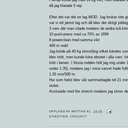
då jag klarade 5 rep.
Efter det var det en lag WOD. Jag brukar inte 
var vi ett jämnt lag och då blev det riktigt jobbig
3 varv där man vilade medans de andra två körd
10 push-press med ca 70% av 1RM
8 powerclean med samma vikt
400 m rodd
Jag körde på 40 kg skivstång vilket kändes som 
blev trött, men kunde köra obrutet i alla varv. In
trött i benen. I första rodden höll jag mig unde
under 1.35), medans jag i sista varvet hade full
1.55 min/500 m.
Hur som helst blev vår sammanlagde tid 21 min 15
slutet.
Avslutade med lite stretch medans jag skrev det
UPPLAGD AV
MATTIAS
KL.
16:05
ETIKETTER:
CROSSFIT