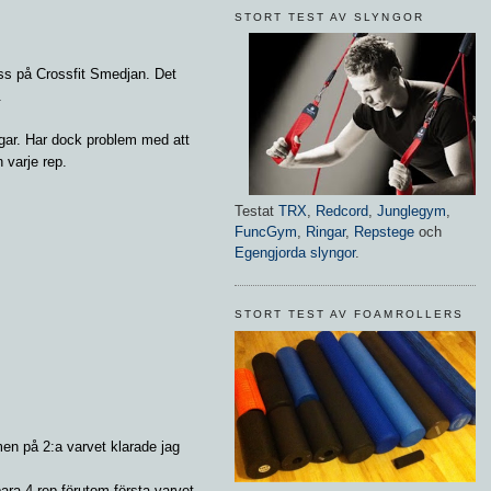
STORT TEST AV SLYNGOR
ss på Crossfit Smedjan. Det
s.
ingar. Har dock problem med att
n varje rep.
Testat
TRX
,
Redcord
,
Junglegym
,
FuncGym
,
Ringar
,
Repstege
och
Egengjorda slyngor
.
STORT TEST AV FOAMROLLERS
en på 2:a varvet klarade jag
ara 4 rep förutom första varvet