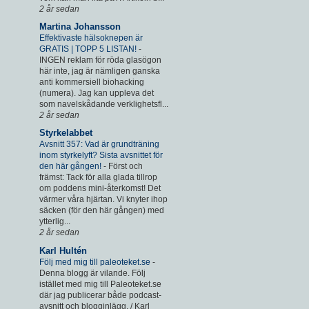
2 år sedan
Martina Johansson
Effektivaste hälsoknepen är
GRATIS | TOPP 5 LISTAN!
-
INGEN reklam för röda glasögon
här inte, jag är nämligen ganska
anti kommersiell biohacking
(numera). Jag kan uppleva det
som navelskådande verklighetsfl...
2 år sedan
Styrkelabbet
Avsnitt 357: Vad är grundträning
inom styrkelyft? Sista avsnittet för
den här gången!
-
Först och
främst: Tack för alla glada tillrop
om poddens mini-återkomst! Det
värmer våra hjärtan. Vi knyter ihop
säcken (för den här gången) med
ytterlig...
2 år sedan
Karl Hultén
Följ med mig till paleoteket.se
-
Denna blogg är vilande. Följ
istället med mig till Paleoteket.se
där jag publicerar både podcast-
avsnitt och blogginlägg. / Karl