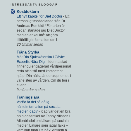
INTRESSANTA BLOGGAR
Kostdoktorn
Ett nytt kapitel för Diet Doctor
-
Ett
personligt meddelande från Dr.
Andreas Eenfeldt *För arton år
sedan startade jag Diet Doctor
med en enkel idé: att göra
tillförlitlig information om l...
20 timmar sedan
Träna Styrka
Möt Din Sjuksköterska i Gävle:
Expertis Nära Dig
-
I denna stad
finner du engagerad vårdpersonal
redo att bistå med kompetent
hjälp. Din hälsa är deras prioritet, i
varje steg av vården. Om du bor i
eller n...
9 månader sedan
Traningslara
Varför är det så dålig
hälsoinformation på sociala
medier idag?
-
Idag var det en bra
opinionsartikel av Fanny Nilsson i
Aftonbladet om läkare på sociala
medier, Läkare som jagar lajks –
vem kan man lita på?. Artikeln b...