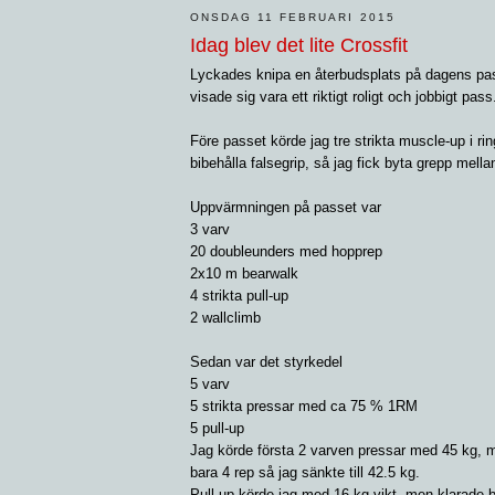
ONSDAG 11 FEBRUARI 2015
Idag blev det lite Crossfit
Lyckades knipa en återbudsplats på dagens pa
visade sig vara ett riktigt roligt och jobbigt pas
Före passet körde jag tre strikta muscle-up i r
bibehålla falsegrip, så jag fick byta grepp mella
Uppvärmningen på passet var
3 varv
20 doubleunders med hopprep
2x10 m bearwalk
4 strikta pull-up
2 wallclimb
Sedan var det styrkedel
5 varv
5 strikta pressar med ca 75 % 1RM
5 pull-up
Jag körde första 2 varven pressar med 45 kg, m
bara 4 rep så jag sänkte till 42.5 kg.
Pull-up körde jag med 16 kg vikt, men klarade b