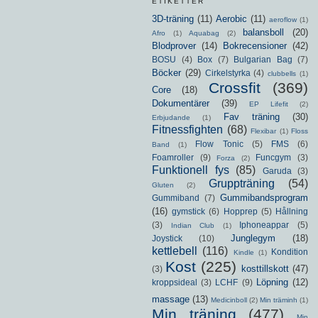
ETIKETTER
3D-träning
(11)
Aerobic
(11)
aeroflow
(1)
balansboll
(20)
Afro
(1)
Aquabag
(2)
Blodprover
(14)
Bokrecensioner
(42)
BOSU
(4)
Box
(7)
Bulgarian Bag
(7)
Böcker
(29)
Cirkelstyrka
(4)
clubbells
(1)
Crossfit
(369)
Core
(18)
Dokumentärer
(39)
EP Lifefit
(2)
Fav träning
(30)
Erbjudande
(1)
Fitnessfighten
(68)
Flexibar
(1)
Floss
Flow Tonic
(5)
FMS
(6)
Band
(1)
Foamroller
(9)
Funcgym
(3)
Forza
(2)
Funktionell fys
(85)
Garuda
(3)
Gruppträning
(54)
Gluten
(2)
Gummibandsprogram
Gummiband
(7)
(16)
gymstick
(6)
Hopprep
(5)
Hållning
(3)
Iphoneappar
(5)
Indian Club
(1)
Junglegym
(18)
Joystick
(10)
kettlebell
(116)
Kondition
Kindle
(1)
Kost
(225)
kosttillskott
(47)
(3)
Löpning
(12)
kroppsideal
(3)
LCHF
(9)
massage
(13)
Medicinboll
(2)
Min träminh
(1)
Min träning
(477)
Min