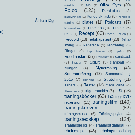
Olika Gym
(30)
tränining
(1)
MS
(1)
Paleo
(123)
Parallettes
(3)
Periodisk fasta
(5)
parövningar
(1)
Personlig
Äldre inlägg
pilates
(11)
Podcasts
(17)
träning
(1)
Procedos
(10)
Protein
(5)
Powerwheel
(1)
m)
Recept
(63)
PX90
(1)
Recept. Paleo
(1)
Redcord
(13)
redskapstest
(23)
Reha-
swing
(6)
Repstege
(4)
repträning
(5)
Ringar
(9)
Rip Trainer
(1)
rip-60
(2)
Roddmaskin
(37)
sandsäck
Rörlighet
(1)
(7)
SkiErg
(5)
slamball
(4)
Skador
(2)
Slyngträning
(43)
slyngor
(4)
Sommarträning
(13)
Sommarträning
Stretching
(11)
2015
(7)
spinning
(1)
Tester
(14)
Tabata
(5)
thera cane
(4)
TRX
(26)
triggerpunkter
(6)
Theracane
(1)
träningsböcker
(63)
TräningsDVD
träningsfilm
(140)
recension
(13)
träningskonvent
(82)
träningsmusik
(6)
Träningsprylar
(4)
träningsredskap
(124)
Träningsresor
(4)
Träningstidningar
(7)
träningstips
(46)
träningsutbildning