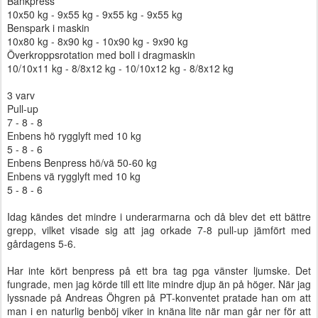
Bänkpress
10x50 kg - 9x55 kg - 9x55 kg - 9x55 kg
Benspark i maskin
10x80 kg - 8x90 kg - 10x90 kg - 9x90 kg
Överkroppsrotation med boll i dragmaskin
10/10x11 kg - 8/8x12 kg - 10/10x12 kg - 8/8x12 kg
3 varv
Pull-up
7 - 8 - 8
Enbens hö rygglyft med 10 kg
5 - 8 - 6
Enbens Benpress hö/vä 50-60 kg
Enbens vä rygglyft med 10 kg
5 - 8 - 6
Idag kändes det mindre i underarmarna och då blev det ett bättre
grepp, vilket visade sig att jag orkade 7-8 pull-up jämfört med
gårdagens 5-6.
Har inte kört benpress på ett bra tag pga vänster ljumske. Det
fungrade, men jag körde till ett lite mindre djup än på höger. När jag
lyssnade på Andreas Öhgren på PT-konventet pratade han om att
man i en naturlig benböj viker in knäna lite när man går ner för att