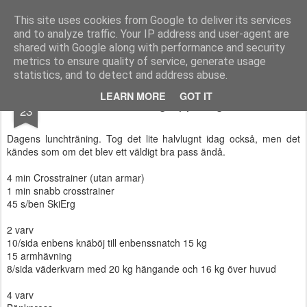
Functional Fitness by Mattias - Träningsinspiration & träningsfilmer
This site uses cookies from Google to deliver its services
and to analyze traffic. Your IP address and user-agent are
Pages
shared with Google along with performance and security
metrics to ensure quality of service, generate usage
statistics, and to detect and address abuse.
OCT
LEARN MORE
GOT IT
Bättre grepp idag
23
Dagens lunchträning. Tog det lite halvlugnt idag också, men det
kändes som om det blev ett väldigt bra pass ändå.
4 min Crosstrainer (utan armar)
1 min snabb crosstrainer
45 s/ben SkiErg
2 varv
10/sida enbens knäböj till enbenssnatch 15 kg
15 armhävning
8/sida väderkvarn med 20 kg hängande och 16 kg över huvud
4 varv