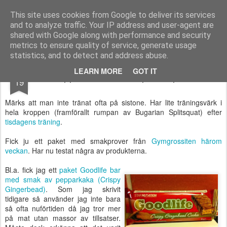
Functional Fitness by Mattias - Träningsinspiration & träningsfilmer
This site uses cookies from Google to deliver its services
and to analyze traffic. Your IP address and user-agent are
Pages
shared with Google along with performance and security
metrics to ensure quality of service, generate usage
statistics, and to detect and address abuse.
DEC
LEARN MORE
GOT IT
Pepparkaksbar och proteinpulver
19
Märks att man inte tränat ofta på sistone. Har lite träningsvärk i
hela kroppen (framförallt rumpan av Bugarian Splitsquat) efter
tisdagens träning
.
Fick ju ett paket med smakprover från
Gymgrossiten
härom
veckan
. Har nu testat några av produkterna.
Bl.a. fick jag ett
paket
Goodlife bar
med smak av pepparkaka (Crispy
Gingerbead)
. Som jag skrivit
tidigare så använder jag inte bara
så ofta nuförtiden då jag tror mer
på mat utan massor av tillsatser.