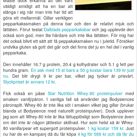
Måste dock erkänna att det varit
väldigt smidigt att ha en bar att
slänga i sig när man inte har tid att
göra ett mellanmål. Gillar verkligen
pepparkakssmaken på denna bar och den är relativt mjuk och
lättäten. Förut testat
Dalblads pepparkaksbar
och jag upplevde den
också som god, men lite hårdare och inte lika lättäten. För mig har
det också blivit ett sätt att få peppakaksmaken nu i juletid. Försöker
undvika gluten så gott det går och det finns det ju en hel del i vanlig
pepparkaka.
Den innehåller 16.7 g protein, 20.4 g kolhydrater och 5.1 g fett per
hundra gram.
En ask med 15 st bars a 50 g kostar bara 139 kr just
nu
. Det blir drygt 9 kr per bar, vilket jag tycker är prisvärt.
Styckpriset är annars 12 kr
.
Fick också en påse
Star Nutrition Whey-80 proteinpulver
med
smaken vanilj/päron. I vanliga fall så använder jag Bodysiences
päronsplit. Whey-80 är inte lika söt i smaken vilket jag gillar (brukar
blanda ut Bodysience med naturellt proteinpulver). Dock upplever
jag som att Whey-80 inte är lika lättupplösligt som Bodysience även
om det inte är någon jättestor skillnad. Hur som helst sä är Whey-
80 vanilla/pear ett supergott proteinpulver.
1 kg kostar 159 kr
. Just
nu har de en kampanj då du får köpa
4 kg för 589 kr och då får du