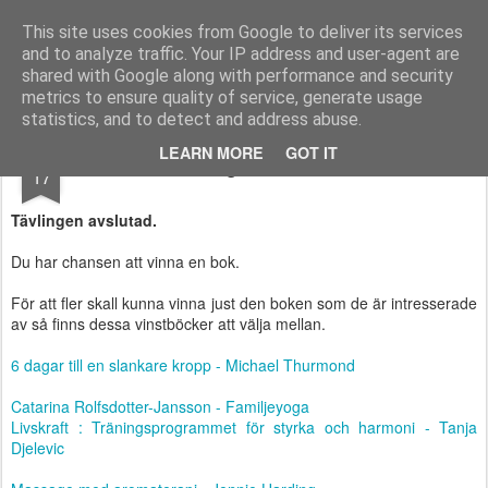
Functional Fitness by Mattias - Träningsinspiration & träningsfilmer
This site uses cookies from Google to deliver its services
and to analyze traffic. Your IP address and user-agent are
Pages
shared with Google along with performance and security
metrics to ensure quality of service, generate usage
statistics, and to detect and address abuse.
JUL
LEARN MORE
GOT IT
Tävling - Vinn en bok
17
Tävlingen avslutad.
Du har chansen att vinna en bok.
För att fler skall kunna vinna just den boken som de är intresserade
av så finns dessa vinstböcker att välja mellan.
6 dagar till en slankare kropp - Michael Thurmond
Catarina Rolfsdotter-Jansson - Familjeyoga
Livskraft : Träningsprogrammet för styrka och harmoni - Tanja
Djelevic