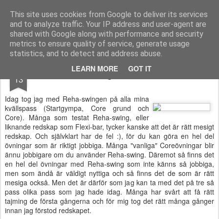
Functional Fitness by Mattias - Träningsinspiration & träningsfilmer
This site uses cookies from Google to deliver its services
and to analyze traffic. Your IP address and user-agent are
Pages
shared with Google along with performance and security
metrics to ensure quality of service, generate usage
statistics, and to detect and address abuse.
SEP
LEARN MORE
GOT IT
Reha-swing för hela slanten
13
Idag tog jag med Reha-swingen på alla mina
kvällspass (Startgympa, Core grund och
Core). Många som testat Reha-swing, eller
liknande redskap som Flexi-bar, tycker kanske att det är rätt mesigt
redskap. Och självklart har de fel :), för du kan göra en hel del
övningar som är riktigt jobbiga. Många "vanliga" Coreövningar blir
ännu jobbigare om du använder Reha-swing. Däremot så finns det
en hel del övningar med Reha-swing som inte känns så jobbiga,
men som ändå är väldigt nyttiga och så finns det de som är rätt
mesiga också. Men det är därför som jag kan ta med det på tre så
pass olika pass som jag hade idag. Många har svårt att få rätt
tajming de första gångerna och för mig tog det rätt många gånger
innan jag förstod redskapet.