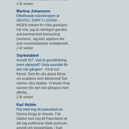
2 år sedan
Martina Johansson
Effektivaste hälsoknepen är
GRATIS | TOPP 5 LISTAN!
-
INGEN reklam för röda glasögon
här inte, jag är nämligen ganska
anti kommersiell biohacking
(numera). Jag kan uppleva det
som navelskådande verklighetsfl...
2 år sedan
Styrkelabbet
Avsnitt 357: Vad är grundträning
inom styrkelyft? Sista avsnittet för
den här gången!
-
Först och
främst: Tack för alla glada tillrop
om poddens mini-återkomst! Det
värmer våra hjärtan. Vi knyter ihop
säcken (för den här gången) med
ytterlig...
2 år sedan
Karl Hultén
Följ med mig till paleoteket.se
-
Denna blogg är vilande. Följ
istället med mig till Paleoteket.se
där jag publicerar både podcast-
avsnitt och blogginlägg. / Karl