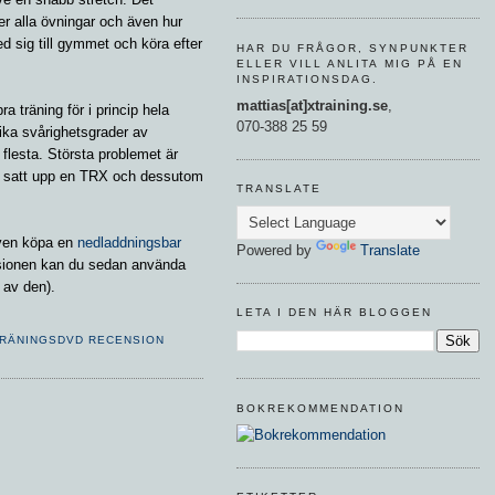
r alla övningar och även hur
 sig till gymmet och köra efter
HAR DU FRÅGOR, SYNPUNKTER
ELLER VILL ANLITA MIG PÅ EN
INSPIRATIONSDAG.
mattias[at]xtraining.se
,
a träning för i princip hela
070-388 25 59
lika svårighetsgrader av
flesta. Största problemet är
ar satt upp en TRX och dessutom
TRANSLATE
ven köpa en
nedladdningsbar
Powered by
Translate
sionen kan du sedan använda
 av den).
LETA I DEN HÄR BLOGGEN
RÄNINGSDVD RECENSION
BOKREKOMMENDATION