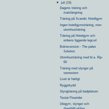
▼
juli
(19)
Dagens träning och
matslängning
Träning på Scandic Hotellgym
Ingen hotellgymsträning, men
utomhusträning
Träning på Hotelgym och
enbens liggande legcurl
Bokrecension - The paleo
Solution
Utomhusträning med bl.a. Rip-
60
Träning med slyngor på
semestern
Livet är härligt
Ryggskydd
Slyngträning på badplatsen
Testat Flowrider
Utegym, slyngor och
downhillcykling