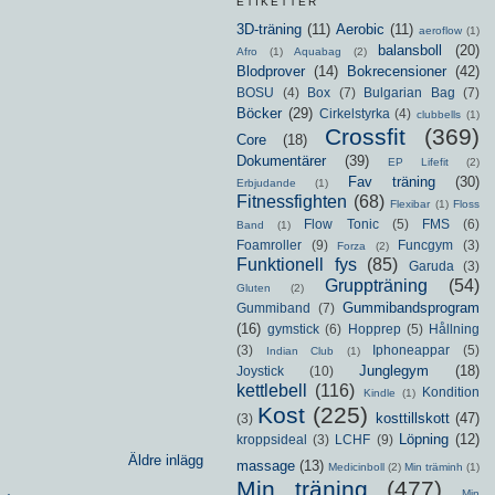
ETIKETTER
3D-träning
(11)
Aerobic
(11)
aeroflow
(1)
balansboll
(20)
Afro
(1)
Aquabag
(2)
Blodprover
(14)
Bokrecensioner
(42)
BOSU
(4)
Box
(7)
Bulgarian Bag
(7)
Böcker
(29)
Cirkelstyrka
(4)
clubbells
(1)
Crossfit
(369)
Core
(18)
Dokumentärer
(39)
EP Lifefit
(2)
Fav träning
(30)
Erbjudande
(1)
Fitnessfighten
(68)
Flexibar
(1)
Floss
Flow Tonic
(5)
FMS
(6)
Band
(1)
Foamroller
(9)
Funcgym
(3)
Forza
(2)
Funktionell fys
(85)
Garuda
(3)
Gruppträning
(54)
Gluten
(2)
Gummibandsprogram
Gummiband
(7)
(16)
gymstick
(6)
Hopprep
(5)
Hållning
(3)
Iphoneappar
(5)
Indian Club
(1)
Junglegym
(18)
Joystick
(10)
kettlebell
(116)
Kondition
Kindle
(1)
Kost
(225)
kosttillskott
(47)
(3)
Löpning
(12)
kroppsideal
(3)
LCHF
(9)
Äldre inlägg
massage
(13)
Medicinboll
(2)
Min träminh
(1)
Min träning
(477)
Min