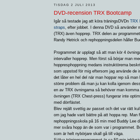
TISDAG 2 JULI 2013
DVD-recension TRX Bootcamp
Igår så testade jag att köra träningsDVDn
TRX 
straps
, efter jobbet. I denna DVD så använder 
(TRX) även hopprep. TRX delen av programmet 
Randy Hetrick och rephoppningsdelen håller Bu
Programmet är upplagt så att man kör 4 övning
intervaller hopprep. Men först så börjar man m
hoppresphoppning medans instruktörerna beskr
som uppstod för mig eftersom jag använde de in
det låter en hel del när man hoppar rep så man h
större problem då man ju kan kolla igenom dess
en av TRX övningarna så behöver man komma i
övningen (TRX Chest-press) fungerar inte opti
med dörrfästet.
Blev rejält svettig av passet och det var rätt kul
om jag hade varit bättre på att hoppa rep. Man
rephoppningsskola på 16 min med Buddy Lee där
mer svåra hopp än de som var i programmet. B
som är helt nybörjare skall gå till väga.
Själva träningsprogrammet är ca 50 min inklusi