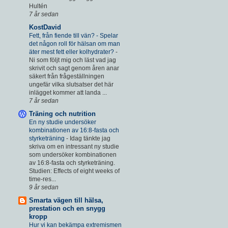
Hultén
7 år sedan
KostDavid
Fett, från fiende till vän? - Spelar
det någon roll för hälsan om man
äter mest fett eller kolhydrater?
-
Ni som följt mig och läst vad jag
skrivit och sagt genom åren anar
säkert från frågeställningen
ungefär vilka slutsatser det här
inlägget kommer att landa ...
7 år sedan
Träning och nutrition
En ny studie undersöker
kombinationen av 16:8-fasta och
styrketräning
-
Idag tänkte jag
skriva om en intressant ny studie
som undersöker kombinationen
av 16:8-fasta och styrketräning.
Studien: Effects of eight weeks of
time-res...
9 år sedan
Smarta vägen till hälsa,
prestation och en snygg
kropp
Hur vi kan bekämpa extremismen