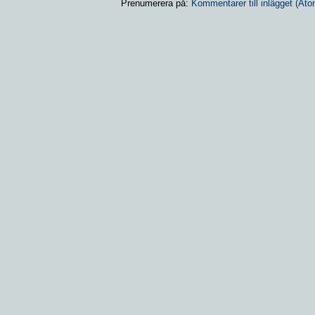
Prenumerera på:
Kommentarer till inlägget (Ato