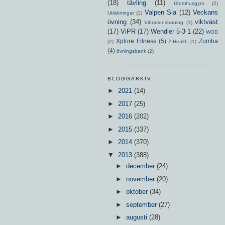
(18)
tävling
(11)
Utomhusgym
(2)
Valpen Sia
(12)
Veckans
Uträkningar
(1)
övning
(34)
viktväst
Vibrationsträning
(1)
(17)
ViPR
(17)
Wendler 5-3-1
(22)
WOD
Xplore Fitness
(5)
Zumba
(2)
Z-Health
(1)
(4)
övningsbank
(2)
BLOGGARKIV
►
2021
(14)
►
2017
(25)
►
2016
(202)
►
2015
(337)
►
2014
(370)
▼
2013
(388)
►
december
(24)
►
november
(20)
►
oktober
(34)
►
september
(27)
►
augusti
(28)