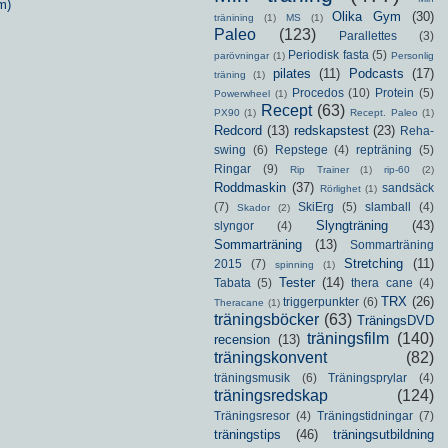
m)
Olika Gym
(30)
tränining
(1)
MS
(1)
Paleo
(123)
Parallettes
(3)
Periodisk fasta
(5)
parövningar
(1)
Personlig
pilates
(11)
Podcasts
(17)
träning
(1)
Procedos
(10)
Protein
(5)
Powerwheel
(1)
Recept
(63)
PX90
(1)
Recept. Paleo
(1)
Redcord
(13)
redskapstest
(23)
Reha-
swing
(6)
Repstege
(4)
repträning
(5)
Ringar
(9)
Rip Trainer
(1)
rip-60
(2)
Roddmaskin
(37)
sandsäck
Rörlighet
(1)
(7)
SkiErg
(5)
slamball
(4)
Skador
(2)
Slyngträning
(43)
slyngor
(4)
Sommarträning
(13)
Sommarträning
Stretching
(11)
2015
(7)
spinning
(1)
Tester
(14)
Tabata
(5)
thera cane
(4)
TRX
(26)
triggerpunkter
(6)
Theracane
(1)
träningsböcker
(63)
TräningsDVD
träningsfilm
(140)
recension
(13)
träningskonvent
(82)
träningsmusik
(6)
Träningsprylar
(4)
träningsredskap
(124)
Träningsresor
(4)
Träningstidningar
(7)
träningstips
(46)
träningsutbildning