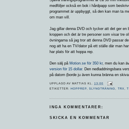
medföljer också en bok i hårdpapp som beskrive
programmet är uppbyggt, så den kan man ta med
om man vill.
Jag gillar denna DVD och tycker att det ger en br
kroppen och det är tre personer som visar tre o
övningarna så jag tror att denna DVD passar de 
nog att ha en TV/dator på ett ställe där man h
har plats för att hoppa rep.
Den sälj på
Motion.se för 350 kr
, men du kan ä
version för 15 dollar.
Den nedladdningsbara ver
på datorn (borde ju även kunna bränna en skiva
UPPLAGD AV
MATTIAS
KL.
13:00
ETIKETTER:
HOPPREP
,
SLYNGTRÄNING
,
TRX
,
T
INGA KOMMENTARER:
SKICKA EN KOMMENTAR