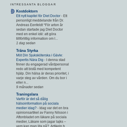
INTRESSANTA BLOGGAR
Kostdoktorn
Ett nytt kapitel för Diet Doctor
-
Ett
personligt meddelande från Dr.
Andreas Eenfeldt *För arton år
sedan startade jag Diet Doctor
med en enkel idé: att göra
tillförlitlig information om l...
1 dag sedan
Träna Styrka
Möt Din Sjuksköterska i Gävle:
Expertis Nära Dig
-
I denna stad
finner du engagerad vårdpersonal
redo att bistå med kompetent
hjälp. Din hälsa är deras prioritet, i
varje steg av vården. Om du bor i
eller n...
9 månader sedan
Traningslara
Varför är det så dålig
hälsoinformation på sociala
medier idag?
-
Idag var det en bra
opinionsartikel av Fanny Nilsson i
Aftonbladet om läkare på sociala
medier, Läkare som jagar lajks –
vem kan man lita på?. Artikeln b...