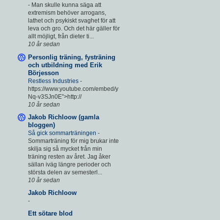
-
Man skulle kunna säga att
extremism behöver arrogans,
lathet och psykiskt svaghet för att
leva och gro. Och det här gäller för
allt möjligt, från dieter ti...
10 år sedan
Personlig träning, fysträning
och utbildning med Erik
Börjesson
Restless Industries
-
https://www.youtube.com/embed/y
Nq-v3SJn0E”>http://
10 år sedan
Jakob Richloow (gamla
bloggen)
Så gick sommarträningen
-
Sommarträning för mig brukar inte
skilja sig så mycket från min
träning resten av året. Jag åker
sällan iväg längre perioder och
största delen av semesterl...
10 år sedan
Jakob Richloow
-
Ett sötare blod