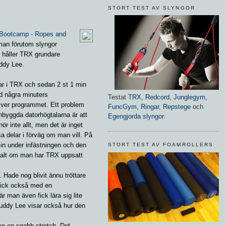
STORT TEST AV SLYNGOR
Bootcamp - Ropes and
man förutom slyngor
håller TRX grundare
ddy Lee.
ar i TRX och sedan 2 st 1 min
ed några minuters
Testat
TRX
,
Redcord
,
Junglegym
,
iver programmet. Ett problem
FuncGym
,
Ringar
,
Repstege
och
byggda datorhögtalarna är att
Egengjorda slyngor
.
ör inte allt, men det är inget
a delar i förväg om man vill. På
n under infästningen och den
STORT TEST AV FOAMROLLERS
malt om man har TRX uppsatt
. Hade nog blivit ännu tröttare
 fick också med en
 man även fick lära sig lite
uddy Lee visar också hur den
ve en snabb stretch. Det