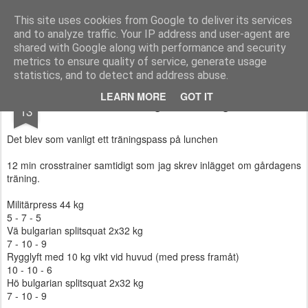
Functional Fitness by Mattias - Träningsinspiration & träningsfilmer
This site uses cookies from Google to deliver its services
and to analyze traffic. Your IP address and user-agent are
Pages
shared with Google along with performance and security
metrics to ensure quality of service, generate usage
statistics, and to detect and address abuse.
MAY
LEARN MORE
GOT IT
Torsdagens träning
13
Det blev som vanligt ett träningspass på lunchen
12 min crosstrainer samtidigt som jag skrev inlägget om gårdagens
träning.
Militärpress 44 kg
5 - 7 - 5
Vä bulgarian splitsquat 2x32 kg
7 - 10 - 9
Rygglyft med 10 kg vikt vid huvud (med press framåt)
10 - 10 - 6
Hö bulgarian splitsquat 2x32 kg
7 - 10 - 9