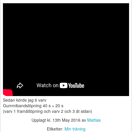
Sedan körde jag 6 varv
Gummibandslöpning 40 s + 20 s
(varv 1 framåtlöpning och varv 2 och 3 åt sidan)
Upplagt kl.
13th May 2016
av
Mattias
Etiketter:
Min träning