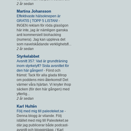
2 år sedan
Martina Johansson
Effektivaste hälsoknepen är
GRATIS | TOPP 5 LISTAN!
-
INGEN reklam för röda glasögon
här inte, jag är nämligen ganska
anti kommersiell biohacking
(numera). Jag kan uppleva det
som navelskådande verklighetsfl...
2 år sedan
Styrkelabbet
Avsnitt 357: Vad är grundträning
inom styrkelyft? Sista avsnittet för
den här gången!
-
Först och
främst: Tack för alla glada tillrop
om poddens mini-återkomst! Det
värmer våra hjärtan. Vi knyter ihop
säcken (för den här gången) med
ytterlig...
2 år sedan
Karl Hultén
Följ med mig till paleoteket.se
-
Denna blogg är vilande. Följ
istället med mig till Paleoteket.se
där jag publicerar både podcast-
avsnitt och blogginlägg. / Karl