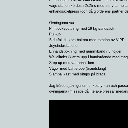
varje station kördes i 2x25 s med 8 s vila mel
enhandsaxelpress (och då gjorde ens partner d
Övningarna var
Plintlocksputtning med 19 kg sandsäck i
Pull-up
Sidutfall till kors bakom med rotation av ViPR
Joystickrotationer
Enhandsboxning med gummiband i 3 höjder
Wallclimbs (klättra upp i handstående med ma
Step-up med vartannat ben
Vågor med battlerope (brandslang)
Slamballkast med situps på bräda
Jag körde själv igenom cirkelstyrkan och passa
övningarna (missade då lite axelpressar medan