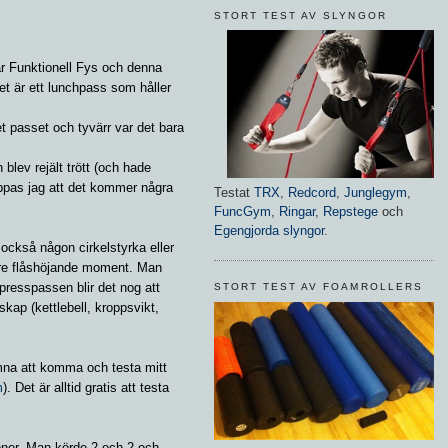
STORT TEST AV SLYNGOR
är Funktionell Fys och denna
et är ett lunchpass som håller
t passet och tyvärr var det bara
lev rejält trött (och hade
ppas jag att det kommer några
Testat
TRX
,
Redcord
,
Junglegym
,
FuncGym
,
Ringar
,
Repstege
och
Egengjorda slyngor
.
också någon cirkelstyrka eller
are flåshöjande moment. Man
xpresspassen blir det nog att
STORT TEST AV FOAMROLLERS
skap (kettlebell, kroppsvikt,
mna att komma och testa mitt
m
). Det är alltid gratis att testa
oner. Man körde 2 och 2 och