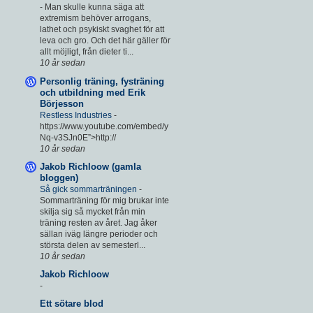
-
Man skulle kunna säga att
extremism behöver arrogans,
lathet och psykiskt svaghet för att
leva och gro. Och det här gäller för
allt möjligt, från dieter ti...
10 år sedan
Personlig träning, fysträning
och utbildning med Erik
Börjesson
Restless Industries
-
https://www.youtube.com/embed/y
Nq-v3SJn0E”>http://
10 år sedan
Jakob Richloow (gamla
bloggen)
Så gick sommarträningen
-
Sommarträning för mig brukar inte
skilja sig så mycket från min
träning resten av året. Jag åker
sällan iväg längre perioder och
största delen av semesterl...
10 år sedan
Jakob Richloow
-
Ett sötare blod