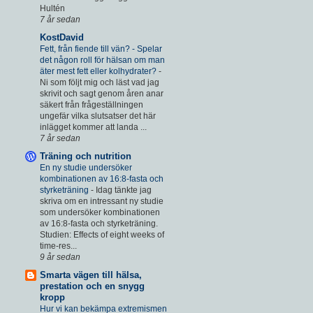
Hultén
7 år sedan
KostDavid
Fett, från fiende till vän? - Spelar
det någon roll för hälsan om man
äter mest fett eller kolhydrater?
-
Ni som följt mig och läst vad jag
skrivit och sagt genom åren anar
säkert från frågeställningen
ungefär vilka slutsatser det här
inlägget kommer att landa ...
7 år sedan
Träning och nutrition
En ny studie undersöker
kombinationen av 16:8-fasta och
styrketräning
-
Idag tänkte jag
skriva om en intressant ny studie
som undersöker kombinationen
av 16:8-fasta och styrketräning.
Studien: Effects of eight weeks of
time-res...
9 år sedan
Smarta vägen till hälsa,
prestation och en snygg
kropp
Hur vi kan bekämpa extremismen