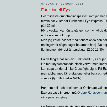
ONSDAG 3 FEBRUARI 2016
Funktionell Fys
Det roligaste gruppträningspasset som jag har 
termin har vi startat Funktionell Fys Express. D
på i 30 min.
Förra veckan var första gången som vi körde de
en kille som dök upp.
Men jag körde passet med honom ändå och han b
träningsvärk några dagar berättade han). Nu ho
fler imorgon (för det är torsdagar 12.00-12.30).
På de längre passen av Funktionell Fys kör jag 
lite mer styrkebetonade block varvat med kort
kan säga att det blir lite Crossfight Light. På E
man jobbar med färre stationer eller bara ett red
slyngor (typ TRX) eller ViPR).
Hur som helst så är ni som är Örebroare välko
Expresspass imorgon (på
Örebro Rehabcentru
våra pass en gång.
I måndags körde de cirkelstyrka med 9 st stati