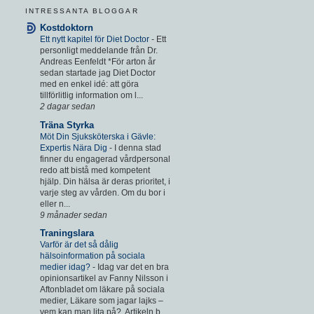
INTRESSANTA BLOGGAR
Kostdoktorn
Ett nytt kapitel för Diet Doctor
-
Ett
personligt meddelande från Dr.
Andreas Eenfeldt *För arton år
sedan startade jag Diet Doctor
med en enkel idé: att göra
tillförlitlig information om l...
2 dagar sedan
Träna Styrka
Möt Din Sjuksköterska i Gävle:
Expertis Nära Dig
-
I denna stad
finner du engagerad vårdpersonal
redo att bistå med kompetent
hjälp. Din hälsa är deras prioritet, i
varje steg av vården. Om du bor i
eller n...
9 månader sedan
Traningslara
Varför är det så dålig
hälsoinformation på sociala
medier idag?
-
Idag var det en bra
opinionsartikel av Fanny Nilsson i
Aftonbladet om läkare på sociala
medier, Läkare som jagar lajks –
vem kan man lita på?. Artikeln b...