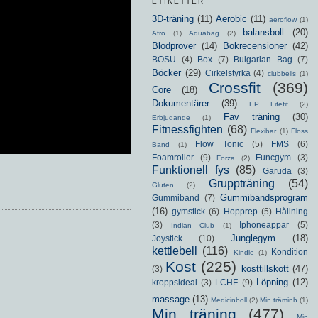
ETIKETTER
3D-träning
(11)
Aerobic
(11)
aeroflow
(1)
balansboll
(20)
Afro
(1)
Aquabag
(2)
Blodprover
(14)
Bokrecensioner
(42)
BOSU
(4)
Box
(7)
Bulgarian Bag
(7)
Böcker
(29)
Cirkelstyrka
(4)
clubbells
(1)
Crossfit
(369)
Core
(18)
Dokumentärer
(39)
EP Lifefit
(2)
Fav träning
(30)
Erbjudande
(1)
Fitnessfighten
(68)
Flexibar
(1)
Floss
Flow Tonic
(5)
FMS
(6)
Band
(1)
Foamroller
(9)
Funcgym
(3)
Forza
(2)
Funktionell fys
(85)
Garuda
(3)
Gruppträning
(54)
Gluten
(2)
Gummibandsprogram
Gummiband
(7)
(16)
gymstick
(6)
Hopprep
(5)
Hållning
(3)
Iphoneappar
(5)
Indian Club
(1)
Junglegym
(18)
Joystick
(10)
kettlebell
(116)
Kondition
Kindle
(1)
Kost
(225)
kosttillskott
(47)
(3)
Löpning
(12)
kroppsideal
(3)
LCHF
(9)
massage
(13)
Medicinboll
(2)
Min träminh
(1)
Min träning
(477)
Min