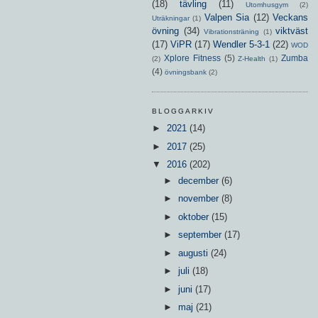
(18)
tävling
(11)
Utomhusgym
(2)
Valpen Sia
(12)
Veckans
Uträkningar
(1)
övning
(34)
viktväst
Vibrationsträning
(1)
(17)
ViPR
(17)
Wendler 5-3-1
(22)
WOD
Xplore Fitness
(5)
Zumba
(2)
Z-Health
(1)
(4)
övningsbank
(2)
BLOGGARKIV
►
2021
(14)
►
2017
(25)
▼
2016
(202)
►
december
(6)
►
november
(8)
►
oktober
(15)
►
september
(17)
►
augusti
(24)
►
juli
(18)
►
juni
(17)
►
maj
(21)