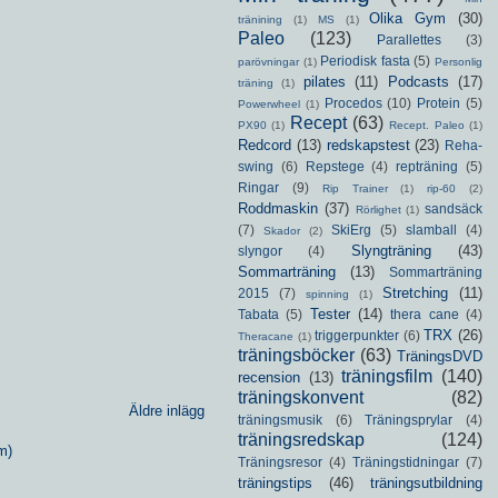
Olika Gym
(30)
tränining
(1)
MS
(1)
Paleo
(123)
Parallettes
(3)
Periodisk fasta
(5)
parövningar
(1)
Personlig
pilates
(11)
Podcasts
(17)
träning
(1)
Procedos
(10)
Protein
(5)
Powerwheel
(1)
Recept
(63)
PX90
(1)
Recept. Paleo
(1)
Redcord
(13)
redskapstest
(23)
Reha-
swing
(6)
Repstege
(4)
repträning
(5)
Ringar
(9)
Rip Trainer
(1)
rip-60
(2)
Roddmaskin
(37)
sandsäck
Rörlighet
(1)
(7)
SkiErg
(5)
slamball
(4)
Skador
(2)
Slyngträning
(43)
slyngor
(4)
Sommarträning
(13)
Sommarträning
Stretching
(11)
2015
(7)
spinning
(1)
Tester
(14)
Tabata
(5)
thera cane
(4)
TRX
(26)
triggerpunkter
(6)
Theracane
(1)
träningsböcker
(63)
TräningsDVD
träningsfilm
(140)
recension
(13)
träningskonvent
(82)
Äldre inlägg
träningsmusik
(6)
Träningsprylar
(4)
träningsredskap
(124)
m)
Träningsresor
(4)
Träningstidningar
(7)
träningstips
(46)
träningsutbildning