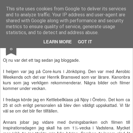
Functional Fitness by Mattias - Träningsinspiration & träningsfilmer
This site uses cookies from Google to deliver its services
and to analyze traffic. Your IP address and user-agent are
Pages
shared with Google along with performance and security
metrics to ensure quality of service, generate usage
statistics, and to detect and address abuse.
OCT
LEARN MORE
GOT IT
Core-kurs
8
Oj nu var det ett tag sedan jag bloggade.
I helgen var jag på Core-kurs i Jönköping. Den var med Aerobic
Weekends och det var Henrik Bramsved som var lärare. Kanonbra
kurs som jag verkligen rekommenderar. Några bilder och filmer
kommer under veckan.
I fredags körde jag en Kettlebellklass på Njoy i Örebro. Det kom ca
25 st och enligt personalen så blev den väldigt uppskattad. Vi får
väl se om det blir fler tillfällen.
Annars jobar jag vidare med övningsbanken och filmen till
inspirationsdagen jag skall ha om 1½-vecka i Vadstena. Mycket