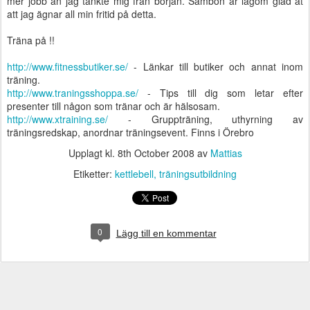
mer jobb än jag tänkte mig från början. Sambon är lagom glad åt
att jag ägnar all min fritid på detta.
Träna på !!
http://www.fitnessbutiker.se/
- Länkar till butiker och annat inom
träning.
http://www.traningsshoppa.se/
- Tips till dig som letar efter
presenter till någon som tränar och är hälsosam.
http://www.xtraining.se/
- Gruppträning, uthyrning av
träningsredskap, anordnar träningsevent. Finns i Örebro
Upplagt kl.
8th October 2008
av
Mattias
Etiketter:
kettlebell
träningsutbildning
0
Lägg till en kommentar