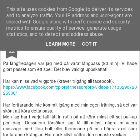
Functional Fitness by Mattias - Träningsinspiration & träningsfilmer
This site uses cookies from Google to deliver its services
and to analyze traffic. Your IP address and user-agent are
Pages
shared with Google along with performance and security
metrics to ensure quality of service, generate usage
statistics, and to detect and address abuse.
APR
LEARN MORE
GOT IT
Långfredagspass och pull-up
22
På långfredagen var jag med på vårat långpass (90 min). Vi hade
gjort passet som ett spel. Det blev väldigt uppskattat!
Här kan ni se vad vi gjorde (kräver tillgång till facebook).
https://www.facebook.com/xplorefitnessorebro/videos/17133290720
26906/
Har fortfarande inte kommit igång med min egen träning, så det var
skönt att köra detta pass.
Men jag har i varje fall fått in rutin på att köra minst ett set pull-up
per dag. Dessutom försöker jag få till minst några minuters
massage med liten boll eller theracane pä min högra axel som
fortfarande krånglar. Har dock blivit bättre den senaste veckan.